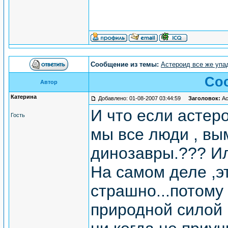
Сообщение из темы:
Астероид все же упад
Со
Автор
Катерина
Добавлено: 01-08-2007 03:44:59
Заголовок:
Ас
И что если астеро
Гость
мы все люди , вы
динозавры.??? Или
На самом деле ,э
страшно...потому
природной силой 