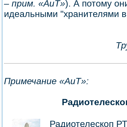
–
прим. «АиТ»
). А потому о
идеальными "хранителями в
Тр
Примечание «АиТ»:
Радиотелеск
Радиотелескоп РТ